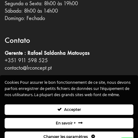
Segunda a Sexta: 8h00 às 19h00
Sábado: 8h00 às 14h00
Domingo: Fechado
Contato
Gerente : Rafael Saldanha Matouças
+351 911 598 525
contacto@lrconcept.pt
Rua Avelino José Moreira, N°3
Cookies Pour assurer le bon fonctionnement de ce site, nous devons
Peredo, 5340-380
parfois enregistrer de petits fichiers de données sur l'équipement de
nos utilisateurs. La plupart des grands sites web font de même.
Accepter
En savoir +
Centre de confidentialité
|
Mentions légales
|
Plan du site
Changer les paramètres