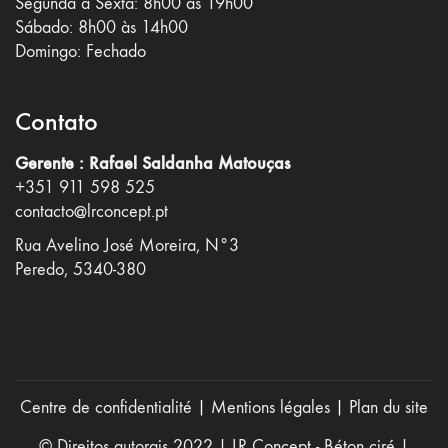
Segunda a Sexta: 8h00 às 19h00
Sábado: 8h00 às 14h00
Domingo: Fechado
Contato
Gerente : Rafael Saldanha Matouças
+351 911 598 525
contacto@lrconcept.pt
Rua Avelino José Moreira, N°3
Peredo, 5340-380
Centre de confidentialité
|
Mentions légales
|
Plan du site
© Direitos autorais 2022 |
LR Concept - Béton ciré
|