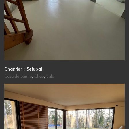
Chantier : Setubal
Casa de banho
,
Chão
,
Sala