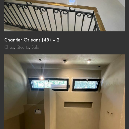
Chantier Orléans (45) – 2
Chão
,
Quarto
,
Sala