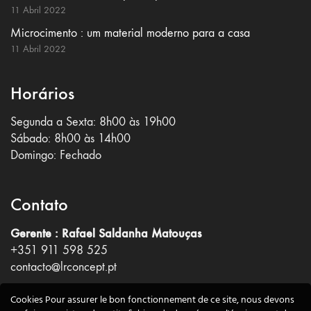
11 Abril 2022
Microcimento : um material moderno para a casa
11 Abril 2022
Horários
Segunda a Sexta: 8h00 às 19h00
Sábado: 8h00 às 14h00
Domingo: Fechado
Contato
Gerente : Rafael Saldanha Matouças
+351 911 598 525
contacto@lrconcept.pt
Rua Avelino José Moreira, N°3
Cookies Pour assurer le bon fonctionnement de ce site, nous devons
Peredo, 5340-380